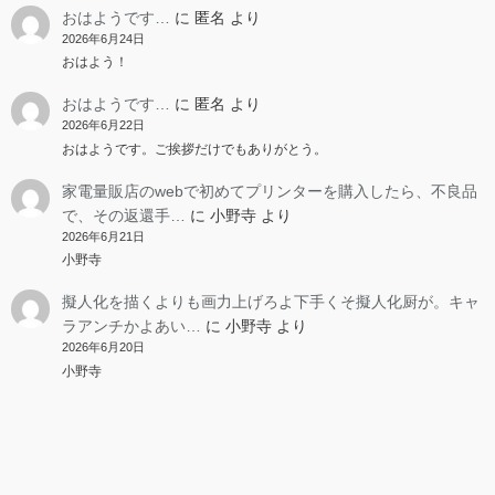
おはようです…
に
匿名
より
2026年6月24日
おはよう！
おはようです…
に
匿名
より
2026年6月22日
おはようです。ご挨拶だけでもありがとう。
家電量販店のwebで初めてプリンターを購入したら、不良品
で、その返還手…
に
小野寺
より
2026年6月21日
小野寺
擬人化を描くよりも画力上げろよ下手くそ擬人化厨が。キャ
ラアンチかよあい…
に
小野寺
より
2026年6月20日
小野寺