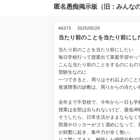
匿名愚痴掲示板（旧：みんな
#6373
2025/05/29
当たり前のことを当たり前にし
当たり前のことを当たり前にしたい
毎日学校行って授業出て家庭学習やっ
こんな当たり前のことをするのにもの
受験生なのに
一つできると、周りはそれ以上のこと
発達障害の診断は、周りからの冷たい
去年まで不登校で、今年から一日も学
授業は全部は出られないけど、最低4
そうしたら、日常生活がままならなく
部屋やロッカーがゴミ溜めになって、
が頻繁に起き、集中力が全く無い。
リス禁してると、解除した瞬間反動で