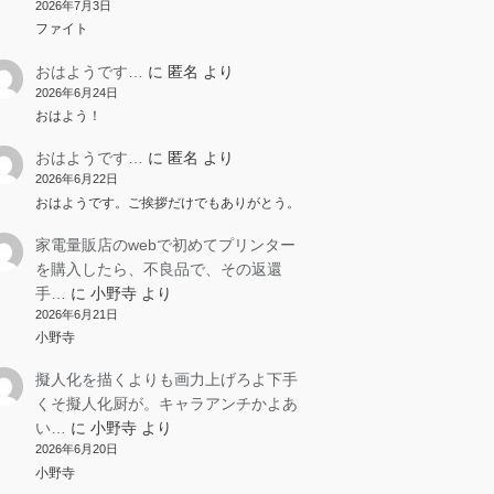
2026年7月3日
ファイト
おはようです…
に
匿名
より
2026年6月24日
おはよう！
おはようです…
に
匿名
より
2026年6月22日
おはようです。ご挨拶だけでもありがとう。
家電量販店のwebで初めてプリンター
を購入したら、不良品で、その返還
手…
に
小野寺
より
2026年6月21日
小野寺
擬人化を描くよりも画力上げろよ下手
くそ擬人化厨が。キャラアンチかよあ
い…
に
小野寺
より
2026年6月20日
小野寺