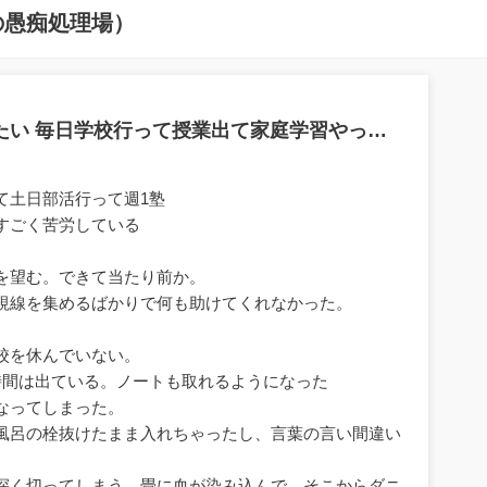
の愚痴処理場）
たい 毎日学校行って授業出て家庭学習やっ…
て土日部活行って週1塾
すごく苦労している
を望む。できて当たり前か。
視線を集めるばかりで何も助けてくれなかった。
校を休んでいない。
時間は出ている。ノートも取れるようになった
なってしまった。
風呂の栓抜けたまま入れちゃったし、言葉の言い間違い
深く切ってしまう。畳に血が染み込んで、そこからダニ