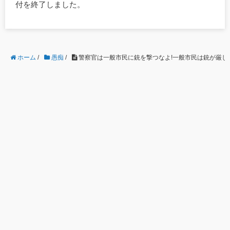
付を終了しました。
ホーム
/
愚痴
/
警察官は一般市民に銃を撃つなよ!一般市民は銃が厳しく