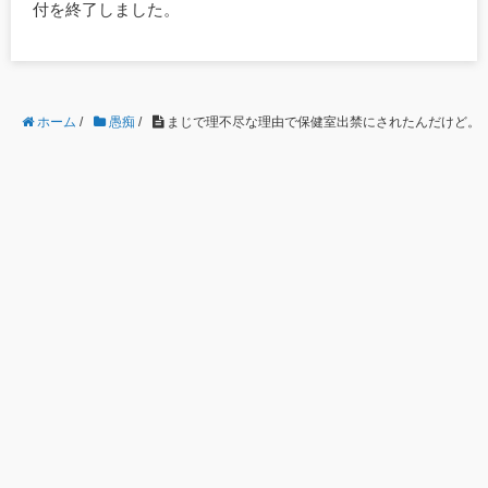
付を終了しました。
ホーム
/
愚痴
/
まじで理不尽な理由で保健室出禁にされたんだけど。校長