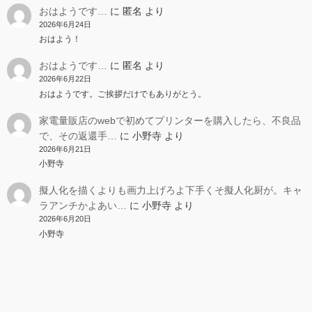
おはようです…
に
匿名
より
2026年6月24日
おはよう！
おはようです…
に
匿名
より
2026年6月22日
おはようです。ご挨拶だけでもありがとう。
家電量販店のwebで初めてプリンターを購入したら、不良品
で、その返還手…
に
小野寺
より
2026年6月21日
小野寺
擬人化を描くよりも画力上げろよ下手くそ擬人化厨が。キャ
ラアンチかよあい…
に
小野寺
より
2026年6月20日
小野寺