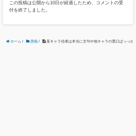
この投稿は公開から10日が経過したため、コメントの受
付を終了しました。
ホーム
/
愚痴
/
某キャラ信者は本当に文句や他キャラの悪口ばっっかりで