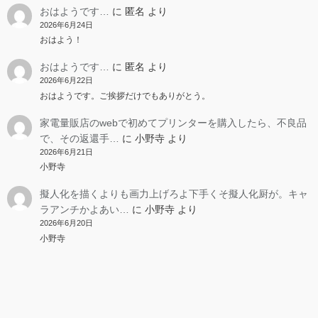
おはようです…
に
匿名
より
2026年6月24日
おはよう！
おはようです…
に
匿名
より
2026年6月22日
おはようです。ご挨拶だけでもありがとう。
家電量販店のwebで初めてプリンターを購入したら、不良品
で、その返還手…
に
小野寺
より
2026年6月21日
小野寺
擬人化を描くよりも画力上げろよ下手くそ擬人化厨が。キャ
ラアンチかよあい…
に
小野寺
より
2026年6月20日
小野寺