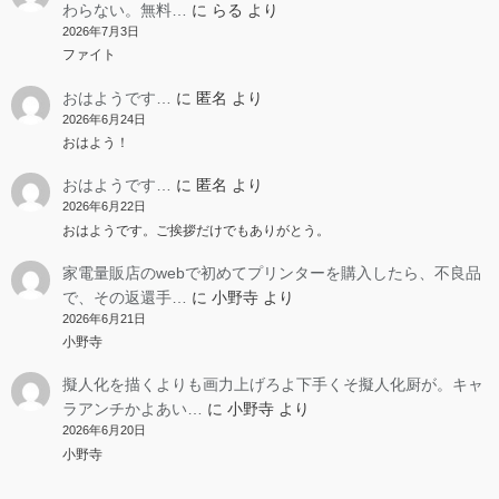
わらない。無料…
に
らる
より
2026年7月3日
ファイト
おはようです…
に
匿名
より
2026年6月24日
おはよう！
おはようです…
に
匿名
より
2026年6月22日
おはようです。ご挨拶だけでもありがとう。
家電量販店のwebで初めてプリンターを購入したら、不良品
で、その返還手…
に
小野寺
より
2026年6月21日
小野寺
擬人化を描くよりも画力上げろよ下手くそ擬人化厨が。キャ
ラアンチかよあい…
に
小野寺
より
2026年6月20日
小野寺