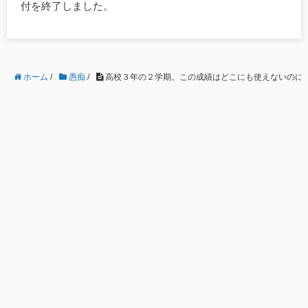
付を終了しました。
ホーム
/
愚痴
/
高校３年の２学期。この成績はどこにも使えないのに期末