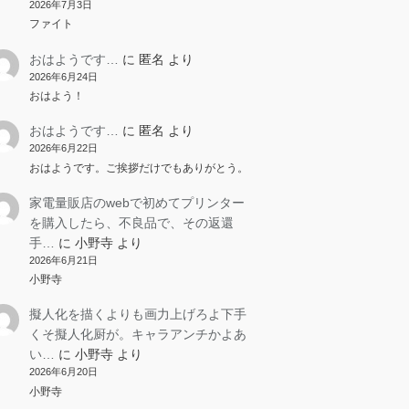
2026年7月3日
ファイト
おはようです…
に
匿名
より
2026年6月24日
おはよう！
おはようです…
に
匿名
より
2026年6月22日
おはようです。ご挨拶だけでもありがとう。
家電量販店のwebで初めてプリンター
を購入したら、不良品で、その返還
手…
に
小野寺
より
2026年6月21日
小野寺
擬人化を描くよりも画力上げろよ下手
くそ擬人化厨が。キャラアンチかよあ
い…
に
小野寺
より
2026年6月20日
小野寺