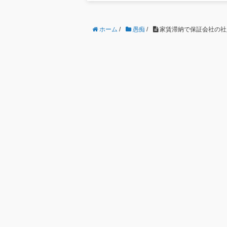
ホーム
/
愚痴
/
家賃滞納で保証会社の社