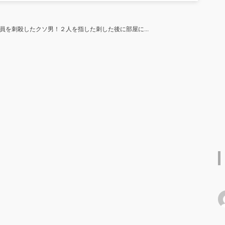
員を刺殺したクソ男！２人を指した刺した後に部屋に...