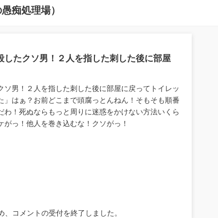
の愚痴処理場）
殺したクソ男！２人を指した刺した後に部屋
クソ男！２人を指した刺した後に部屋に戻ってトイレッ
た」はぁ？お前どこまで頭腐っとんねん！そもそも順番
だわ！死ぬならもっと周りに迷惑をかけない方法いくら
ケがっ！他人を巻き込むな！クソがっ！
ため、コメントの受付を終了しました。