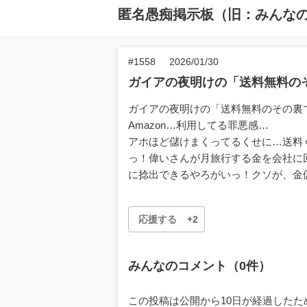
匿名愚痴掲示板（旧：みんな
#1558
2026/01/30
ガイアの夜明けの「送料無料のそ
ガイアの夜明けの「送料無料のその裏
Amazon…利用してる罪悪感…
アホほど儲けまくってるくせに…送料ぐ
っ！偉いさんが月旅行する金を会社に
に捻出できるやろがいっ！クソが、金
応援する
+2
みんなのコメント（0件）
この投稿は公開から10日が経過した