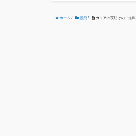
ホーム
/
愚痴
/
ガイアの夜明けの「送料無