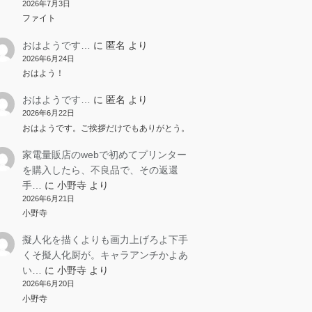
2026年7月3日
ファイト
おはようです…
に
匿名
より
2026年6月24日
おはよう！
おはようです…
に
匿名
より
2026年6月22日
おはようです。ご挨拶だけでもありがとう。
家電量販店のwebで初めてプリンター
を購入したら、不良品で、その返還
手…
に
小野寺
より
2026年6月21日
小野寺
擬人化を描くよりも画力上げろよ下手
くそ擬人化厨が。キャラアンチかよあ
い…
に
小野寺
より
2026年6月20日
小野寺