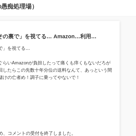
の愚痴処理場）
の裏で」を視てる… Amazon…利用…
で」を視てる…
らいAmazonが負担したって痛くも痒くもないだろが
回したらこの先数十年分位の送料なんて、あっという間
儲けの亡者め！調子に乗ってやないで！
ため、コメントの受付を終了しました。