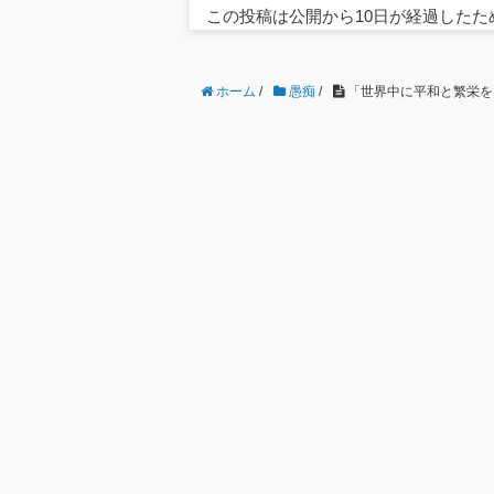
この投稿は公開から10日が経過した
ホーム
/
愚痴
/
「世界中に平和と繁栄をも