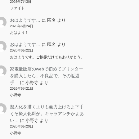
2026年7月3日
ファイト
おはようです…
に
匿名
より
2026年6月24日
おはよう！
おはようです…
に
匿名
より
2026年6月22日
おはようです。ご挨拶だけでもありがとう。
家電量販店のwebで初めてプリンター
を購入したら、不良品で、その返還
手…
に
小野寺
より
2026年6月21日
小野寺
擬人化を描くよりも画力上げろよ下手
くそ擬人化厨が。キャラアンチかよあ
い…
に
小野寺
より
2026年6月20日
小野寺