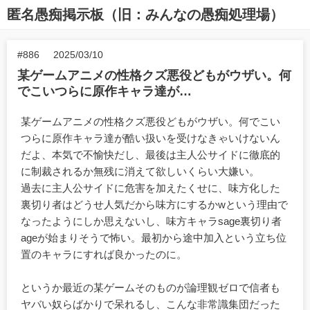
匿名愚痴掲示板（旧：みんなの愚痴処理場）
#886
2025/03/10
某ゲームアニメの性格クズ悪役どもがウザい。何
でこいつらに原作キャラ達が…
某ゲームアニメの性格クズ悪役どもがウザい。何でこい
つらに原作キャラ達が酷い扱いを受けなきゃいけないん
だよ、本気で不愉快だし、最後は主人公サイドに徹底的
に制裁されるか無残に消えて欲しいくらい大嫌い。
過去に主人公サイドに危害を加えたくせに、味方化した
裏切り者はどうせ人気だから味方にするかwという理由で
なったようにしか思えないし、味方キャラsage裏切り者
ageが始まりそうで怖い。最初から途中加入という立ち位
置のキャラにすれば良かったのに。
というか最近の某ゲームそのものが論理観ゼロで信者も
ヤバい奴らばかりで呆れるし、こんな非常識集団だった