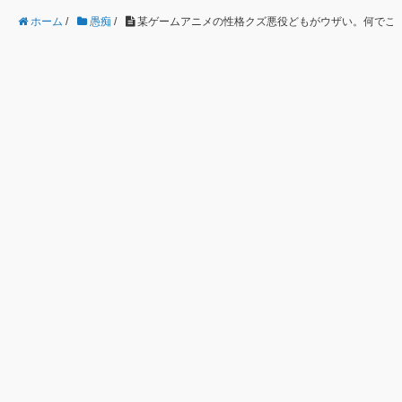
ホーム
/
愚痴
/
某ゲームアニメの性格クズ悪役どもがウザい。何でこいつ