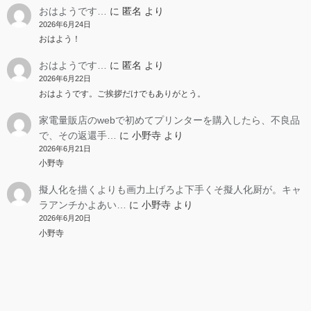
おはようです…
に
匿名
より
2026年6月24日
おはよう！
おはようです…
に
匿名
より
2026年6月22日
おはようです。ご挨拶だけでもありがとう。
家電量販店のwebで初めてプリンターを購入したら、不良品
で、その返還手…
に
小野寺
より
2026年6月21日
小野寺
擬人化を描くよりも画力上げろよ下手くそ擬人化厨が。キャ
ラアンチかよあい…
に
小野寺
より
2026年6月20日
小野寺