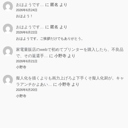
おはようです…
に
匿名
より
2026年6月24日
おはよう！
おはようです…
に
匿名
より
2026年6月22日
おはようです。ご挨拶だけでもありがとう。
家電量販店のwebで初めてプリンターを購入したら、不良品
で、その返還手…
に
小野寺
より
2026年6月21日
小野寺
擬人化を描くよりも画力上げろよ下手くそ擬人化厨が。キャ
ラアンチかよあい…
に
小野寺
より
2026年6月20日
小野寺