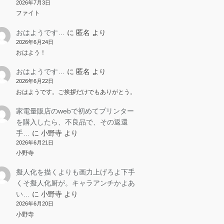
2026年7月3日
ファイト
おはようです…
に
匿名
より
2026年6月24日
おはよう！
おはようです…
に
匿名
より
2026年6月22日
おはようです。ご挨拶だけでもありがとう。
家電量販店のwebで初めてプリンター
を購入したら、不良品で、その返還
手…
に
小野寺
より
2026年6月21日
小野寺
擬人化を描くよりも画力上げろよ下手
くそ擬人化厨が。キャラアンチかよあ
い…
に
小野寺
より
2026年6月20日
小野寺