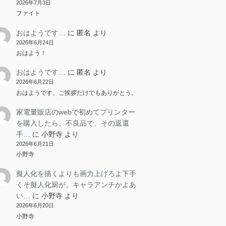
2026年7月3日
ファイト
おはようです…
に
匿名
より
2026年6月24日
おはよう！
おはようです…
に
匿名
より
2026年6月22日
おはようです。ご挨拶だけでもありがとう。
家電量販店のwebで初めてプリンター
を購入したら、不良品で、その返還
手…
に
小野寺
より
2026年6月21日
小野寺
擬人化を描くよりも画力上げろよ下手
くそ擬人化厨が。キャラアンチかよあ
い…
に
小野寺
より
2026年6月20日
小野寺