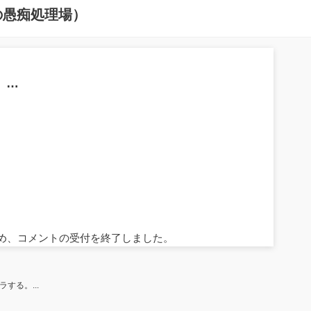
の愚痴処理場）
。…
ため、コメントの受付を終了しました。
する。...