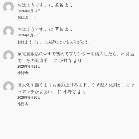
おはようです…
に
匿名
より
2026年6月24日
おはよう！
おはようです…
に
匿名
より
2026年6月22日
おはようです。ご挨拶だけでもありがとう。
家電量販店のwebで初めてプリンターを購入したら、不良品
で、その返還手…
に
小野寺
より
2026年6月21日
小野寺
擬人化を描くよりも画力上げろよ下手くそ擬人化厨が。キャ
ラアンチかよあい…
に
小野寺
より
2026年6月20日
小野寺