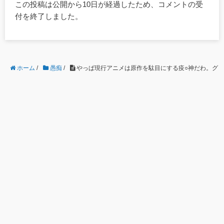
この投稿は公開から10日が経過したため、コメントの受
付を終了しました。
ホーム
/
愚痴
/
やっぱ現行アニメは原作を駄目にする疫○神だわ。グッズ