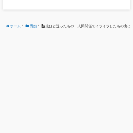
ホーム
/
愚痴
/
先ほど送ったもの 人間関係でイライラしたもの出はない