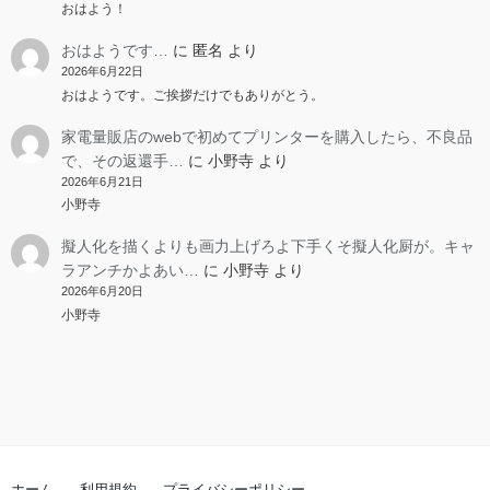
おはよう！
おはようです…
に
匿名
より
2026年6月22日
おはようです。ご挨拶だけでもありがとう。
家電量販店のwebで初めてプリンターを購入したら、不良品
で、その返還手…
に
小野寺
より
2026年6月21日
小野寺
擬人化を描くよりも画力上げろよ下手くそ擬人化厨が。キャ
ラアンチかよあい…
に
小野寺
より
2026年6月20日
小野寺
ホーム
利用規約
プライバシーポリシー