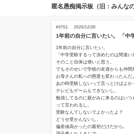
匿名愚痴掲示板（旧：みんな
#3751
2025/12/28
1年前の自分に言いたい。 「中
1年前の自分に言いたい。
「中学受験するって決めたのは間違い
そのこと自体は偉いと思う。
でもそのせいで学校の友達からも仲間
お母さんの私への態度も変わったんだ
あの時受験しないって言っとけばよか
テレビもゲームもできないし。
勉強してるのに親がみに来るのはいつ
って言われるし。
受験なんてしないでよかったよ？
どうせ受かんないし、
偏差値高かったの最初だけだから。
調子乗んなよまじで。