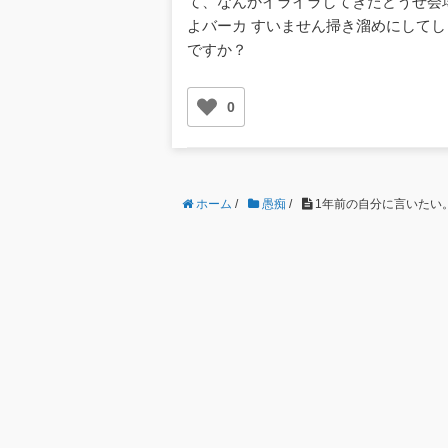
て、なんかイライラしてきたどうせ会
よバーカ すいません掃き溜めにして
ですか？
0
ホーム
/
愚痴
/
1年前の自分に言いたい。