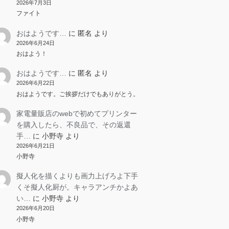
2026年7月3日
ファイト
おはようです…
に
匿名
より
2026年6月24日
おはよう！
おはようです…
に
匿名
より
2026年6月22日
おはようです。ご挨拶だけでもありがとう。
家電量販店のwebで初めてプリンター
を購入したら、不良品で、その返還
手…
に
小野寺
より
2026年6月21日
小野寺
擬人化を描くよりも画力上げろよ下手
くそ擬人化厨が。キャラアンチかよあ
い…
に
小野寺
より
2026年6月20日
小野寺