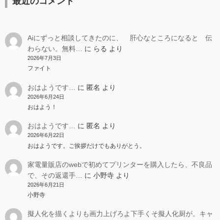
最近のコメント
Aiにずっと相談してきたのに、 肝心なところになると 伝
わらない。無料…
に
らる
より
2026年7月3日
ファイト
おはようです…
に
匿名
より
2026年6月24日
おはよう！
おはようです…
に
匿名
より
2026年6月22日
おはようです。ご挨拶だけでもありがとう。
家電量販店のwebで初めてプリンターを購入したら、不良品
で、その返還手…
に
小野寺
より
2026年6月21日
小野寺
擬人化を描くよりも画力上げろよ下手くそ擬人化厨が。キャ