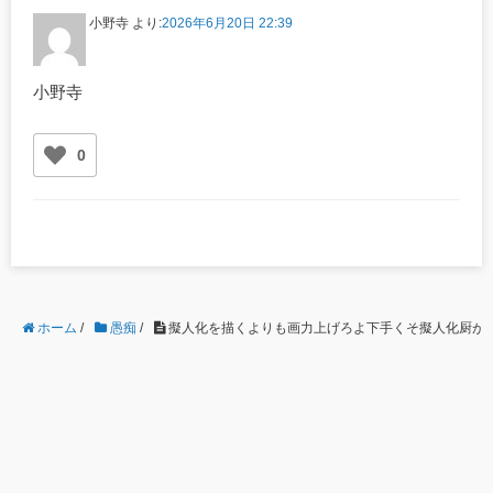
小野寺
より:
2026年6月20日 22:39
小野寺
0
ホーム
/
愚痴
/
擬人化を描くよりも画力上げろよ下手くそ擬人化厨が。キ